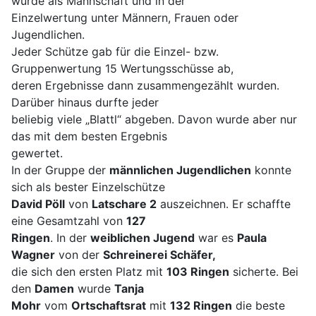
wurde als Mannschaft und in der
Einzelwertung unter Männern, Frauen oder
Jugendlichen.
Jeder Schütze gab für die Einzel- bzw.
Gruppenwertung 15 Wertungsschüsse ab,
deren Ergebnisse dann zusammengezählt wurden.
Darüber hinaus durfte jeder
beliebig viele „Blattl“ abgeben. Davon wurde aber nur
das mit dem besten Ergebnis
gewertet.
In der Gruppe der
männlichen Jugendlichen
konnte
sich als bester Einzelschütze
David Pöll
von
Latschare 2
auszeichnen. Er schaffte
eine Gesamtzahl von
127
Ringen
. In der
weiblichen Jugend
war es
Paula
Wagner
von der
Schreinerei Schäfer
,
die sich den ersten Platz mit
103 Ringen
sicherte. Bei
den
Damen
wurde
Tanja
Mohr
vom
Ortschaftsrat
mit
132 Ringen
die beste